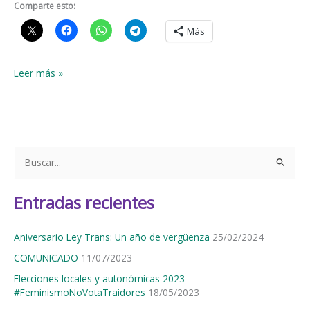
Comparte esto:
Más
MANIFIESTO
Leer más »
8M
–
2023
B
u
s
Entradas recientes
c
a
Aniversario Ley Trans: Un año de vergüenza
25/02/2024
r
COMUNICADO
11/07/2023
p
Elecciones locales y autonómicas 2023
o
#FeminismoNoVotaTraidores
18/05/2023
r