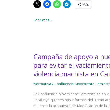
Más
La
Leer más »
Confluencia
Movimiento
Feminista
explica
en
Campaña de apoyo a nue
TVE1
su
para evitar el vaciamient
postura
violencia machista en Ca
sobre
las
Normativa
/
Confluencia Movimiento Feminist
propuestas
normativas
La Confluencia Movimiento Feminista se soli
de
Catalunya quienes nos informan del último at
Igualdad
mujeres: la propuesta de Modificación de la le
(autodeterminación