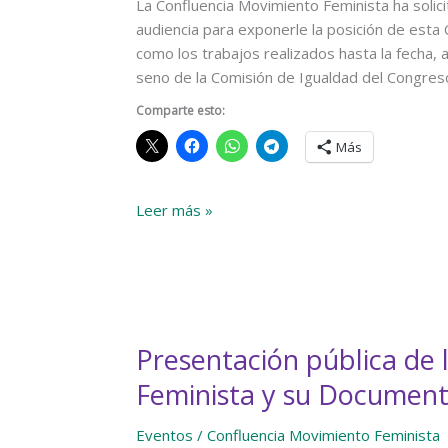
jurídico
La Confluencia Movimiento Feminista ha solic
de
audiencia para exponerle la posición de esta
la
como los trabajos realizados hasta la fecha,
normativa
seno de la Comisión de Igualdad del Congres
de
Comparte esto:
violencia
machista
Más
en
Catalunya
Peticiones
Leer más »
de
la
Confluencia
Movimiento
Feminista
Presentación pública de 
a
la
Feminista y su Documento
Ministra
de
Eventos
/
Confluencia Movimiento Feminista