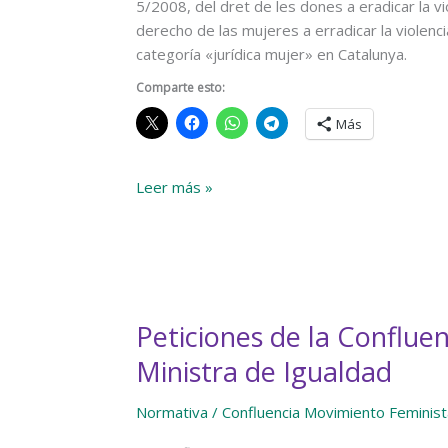
5/2008, del dret de les dones a eradicar la vi
del
derecho de las mujeres a erradicar la violenci
sexo)
categoría «jurídica mujer» en Catalunya.
Comparte esto:
Más
Campaña
Leer más »
de
apoyo
a
nuestras
compañeras
Peticiones de la Conflue
catalanas
para
Ministra de Igualdad
evitar
el
Normativa
/
Confluencia Movimiento Feminist
vaciamiento