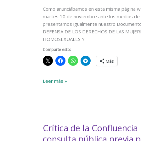
Igualdad
Como anunciábamos en esta misma página web
martes 10 de noviembre ante los medios de c
presentamos igualmente nuestro Documento
DEFENSA DE LOS DERECHOS DE LAS MUJERE
HOMOSEXUALES Y
Comparte esto:
Más
Presentación
Leer más »
pública
de
la
Confluencia
Movimiento
Crítica de la Confluencia
Feminista
y
consulta pública previa 