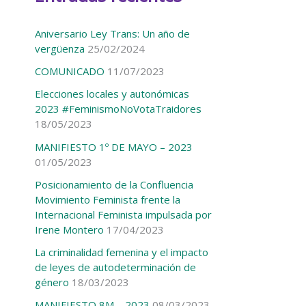
c
a
Aniversario Ley Trans: Un año de
r
vergüenza
25/02/2024
p
COMUNICADO
11/07/2023
o
Elecciones locales y autonómicas
2023 #FeminismoNoVotaTraidores
r
18/05/2023
:
MANIFIESTO 1º DE MAYO – 2023
01/05/2023
Posicionamiento de la Confluencia
Movimiento Feminista frente la
Internacional Feminista impulsada por
Irene Montero
17/04/2023
La criminalidad femenina y el impacto
de leyes de autodeterminación de
género
18/03/2023
MANIFIESTO 8M – 2023
08/03/2023