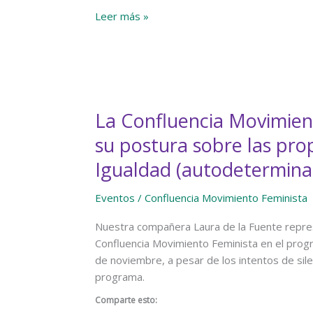
derechos
Confluencia
Leer más »
específicos
Movimiento
de
Feminista
las
en
mujeres»
el
25N
La Confluencia Movimien
su postura sobre las pro
Igualdad (autodeterminac
Eventos
/
Confluencia Movimiento Feminista
Nuestra compañera Laura de la Fuente repres
Confluencia Movimiento Feminista en el prog
de noviembre, a pesar de los intentos de sile
programa.
Comparte esto: