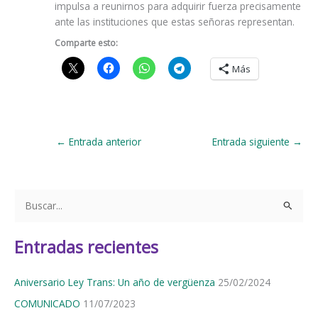
impulsa a reunirnos para adquirir fuerza precisamente
ante las instituciones que estas señoras representan.
Comparte esto:
Más
←
Entrada anterior
Entrada siguiente
→
B
u
s
Entradas recientes
c
a
Aniversario Ley Trans: Un año de vergüenza
25/02/2024
r
COMUNICADO
11/07/2023
p