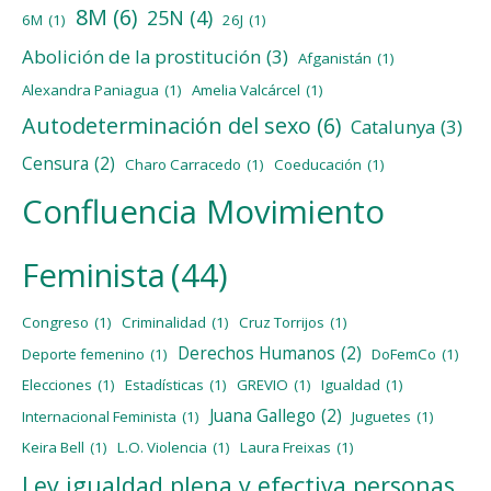
8M
(6)
25N
(4)
6M
(1)
26J
(1)
Abolición de la prostitución
(3)
Afganistán
(1)
Alexandra Paniagua
(1)
Amelia Valcárcel
(1)
Autodeterminación del sexo
(6)
Catalunya
(3)
Censura
(2)
Charo Carracedo
(1)
Coeducación
(1)
Confluencia Movimiento
Feminista
(44)
Congreso
(1)
Criminalidad
(1)
Cruz Torrijos
(1)
Derechos Humanos
(2)
Deporte femenino
(1)
DoFemCo
(1)
Elecciones
(1)
Estadísticas
(1)
GREVIO
(1)
Igualdad
(1)
Juana Gallego
(2)
Internacional Feminista
(1)
Juguetes
(1)
Keira Bell
(1)
L.O. Violencia
(1)
Laura Freixas
(1)
Ley igualdad plena y efectiva personas