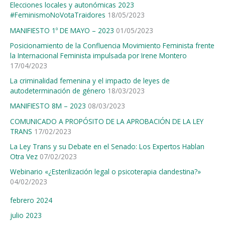
Elecciones locales y autonómicas 2023
o
#FeminismoNoVotaTraidores
18/05/2023
r
MANIFIESTO 1º DE MAYO – 2023
01/05/2023
:
Posicionamiento de la Confluencia Movimiento Feminista frente
la Internacional Feminista impulsada por Irene Montero
17/04/2023
La criminalidad femenina y el impacto de leyes de
autodeterminación de género
18/03/2023
MANIFIESTO 8M – 2023
08/03/2023
COMUNICADO A PROPÓSITO DE LA APROBACIÓN DE LA LEY
TRANS
17/02/2023
La Ley Trans y su Debate en el Senado: Los Expertos Hablan
Otra Vez
07/02/2023
Webinario «¿Esterilización legal o psicoterapia clandestina?»
04/02/2023
febrero 2024
julio 2023