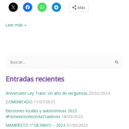
Más
Caso
Leer más »
Keira
Bell:
sentencia
contra
el
B
experimento
u
con
s
menores
Entradas recientes
c
a
Aniversario Ley Trans: Un año de vergüenza
25/02/2024
r
COMUNICADO
11/07/2023
p
Elecciones locales y autonómicas 2023
o
#FeminismoNoVotaTraidores
18/05/2023
r
MANIFIESTO 1º DE MAYO – 2023
01/05/2023
: