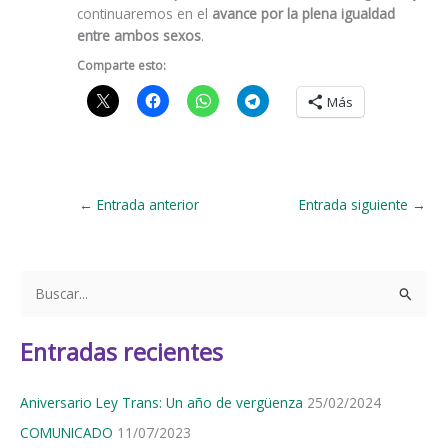
continuaremos en el
avance por la plena igualdad
entre ambos sexos
.
Comparte esto:
Más
←
Entrada anterior
Entrada siguiente
→
B
u
s
Entradas recientes
c
a
Aniversario Ley Trans: Un año de vergüenza
25/02/2024
r
COMUNICADO
11/07/2023
p