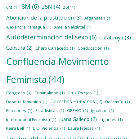
8M
(6)
25N
(4)
6M
(1)
26J
(1)
Abolición de la prostitución
(3)
Afganistán
(1)
Alexandra Paniagua
(1)
Amelia Valcárcel
(1)
Autodeterminación del sexo
(6)
Catalunya
(3)
Censura
(2)
Charo Carracedo
(1)
Coeducación
(1)
Confluencia Movimiento
Feminista
(44)
Congreso
(1)
Criminalidad
(1)
Cruz Torrijos
(1)
Derechos Humanos
(2)
Deporte femenino
(1)
DoFemCo
(1)
Elecciones
(1)
Estadísticas
(1)
GREVIO
(1)
Igualdad
(1)
Juana Gallego
(2)
Internacional Feminista
(1)
Juguetes
(1)
Keira Bell
(1)
L.O. Violencia
(1)
Laura Freixas
(1)
Ley igualdad plena y efectiva personas